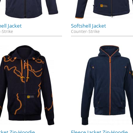
ell Jacket
Softshell Jacket
-Strike
Counter-Strike
acket Zip-Hoodie
Fleece Jacket Zip-Hoodie