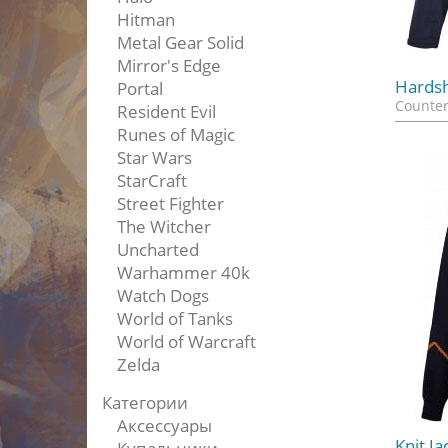
Hitman
Metal Gear Solid
Mirror's Edge
Hardsh
Portal
Counter
Resident Evil
Runes of Magic
Star Wars
StarCraft
Street Fighter
The Witcher
Uncharted
Warhammer 40k
Watch Dogs
World of Tanks
World of Warcraft
Zelda
Категории
Аксессуары
Knit J